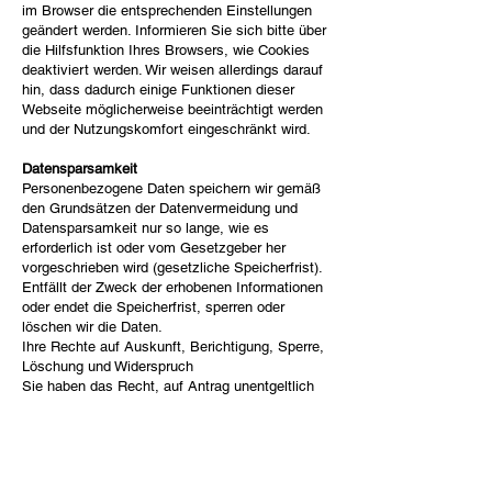
im Browser die entsprechenden Einstellungen
geändert werden. Informieren Sie sich bitte über
die Hilfsfunktion Ihres Browsers, wie Cookies
deaktiviert werden. Wir weisen allerdings darauf
hin, dass dadurch einige Funktionen dieser
Webseite möglicherweise beeinträchtigt werden
und der Nutzungskomfort eingeschränkt wird.
Datensparsamkeit
Personenbezogene Daten speichern wir gemäß
den Grundsätzen der Datenvermeidung und
Datensparsamkeit nur so lange, wie es
erforderlich ist oder vom Gesetzgeber her
vorgeschrieben wird (gesetzliche Speicherfrist).
Entfällt der Zweck der erhobenen Informationen
oder endet die Speicherfrist, sperren oder
löschen wir die Daten.
Ihre Rechte auf Auskunft, Berichtigung, Sperre,
Löschung und Widerspruch
Sie haben das Recht, auf Antrag unentgeltlich
eine Auskunft, über die bei uns gespeicherten
personenbezogenen Daten, anzufordern
und/oder eine Berichtigung, Sperrung oder
Löschung zu verlangen. Ausnahmen: Es handelt
sich um die vorgeschriebene Datenspeicherung